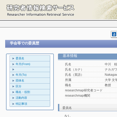
学会等での委員歴
基本情報
委員名
年月(From)
氏名
中川 
氏名（カナ）
ナカガ
氏名（英語）
Nakagaw
年月(To)
所属
大学 文
団体名
職名
教授
区分
researchmap研究者コード
職名・役割
researchmap機関
活動内容
特記事項
委員名
なし