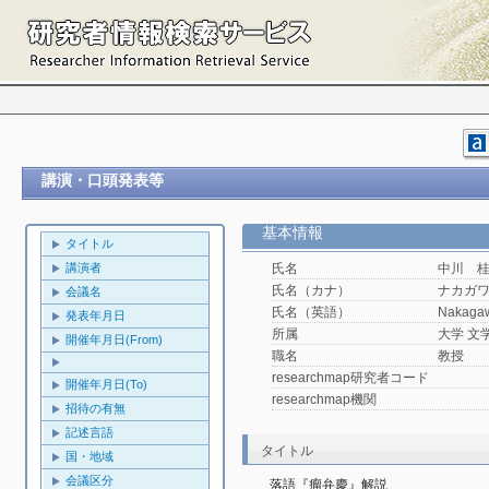
講演・口頭発表等
基本情報
タイトル
講演者
氏名
中川 
氏名（カナ）
ナカガ
会議名
氏名（英語）
Nakagaw
発表年月日
所属
大学 文
開催年月日(From)
職名
教授
researchmap研究者コード
開催年月日(To)
researchmap機関
招待の有無
記述言語
タイトル
国・地域
会議区分
落語『瘤弁慶』解説