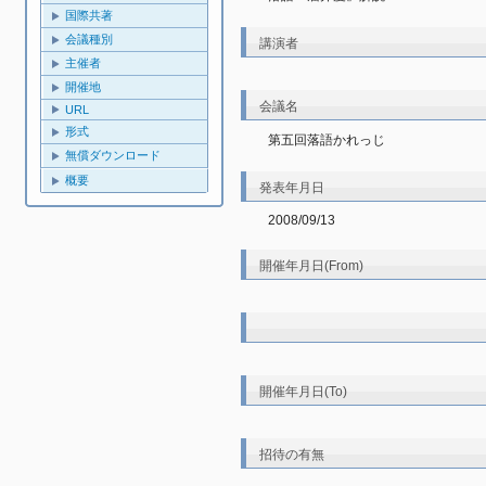
国際共著
会議種別
講演者
主催者
開催地
会議名
URL
形式
第五回落語かれっじ
無償ダウンロード
概要
発表年月日
2008/09/13
開催年月日(From)
開催年月日(To)
招待の有無