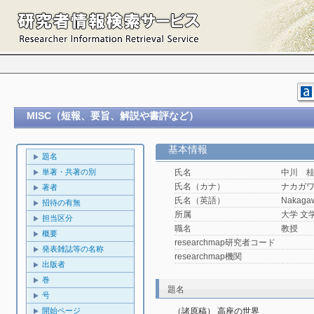
MISC（短報、要旨、解説や書評など）
基本情報
題名
単著・共著の別
氏名
中川 
氏名（カナ）
ナカガ
著者
氏名（英語）
Nakagaw
招待の有無
所属
大学 文
担当区分
職名
教授
概要
researchmap研究者コード
発表雑誌等の名称
researchmap機関
出版者
巻
題名
号
開始ページ
（諸原稿） 高座の世界