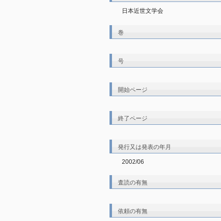
日本近世文学会
巻
号
開始ページ
終了ページ
発行又は発表の年月
2002/06
査読の有無
依頼の有無