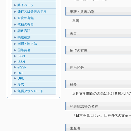
終了ページ
発行又は発表の年月
単著・共著の別
査読の有無
単著
依頼の有無
記述言語
著者
掲載種別
国際・国内誌
国際共著
招待の有無
ISSN
ISBN
eISSN
担当区分
DOI
URL
形式
概要
無償ダウンロード
近世文学関係の図録における展示品
発表雑誌等の名称
『日本を見つけた。江戸時代の文華
出版者