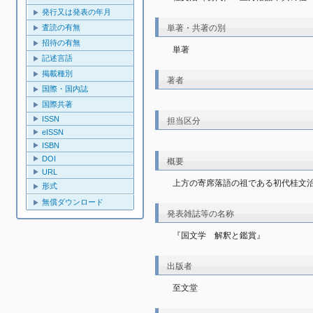
発行又は発表の年月
査読の有無
単著・共著の別
招待の有無
単著
記述言語
掲載種別
著者
国際・国内誌
国際共著
ISSN
担当区分
eISSN
ISBN
DOI
概要
URL
上方の寄席落語の祖である初代桂文
形式
無償ダウンロード
発表雑誌等の名称
『国文学　解釈と鑑賞』
出版者
至文堂