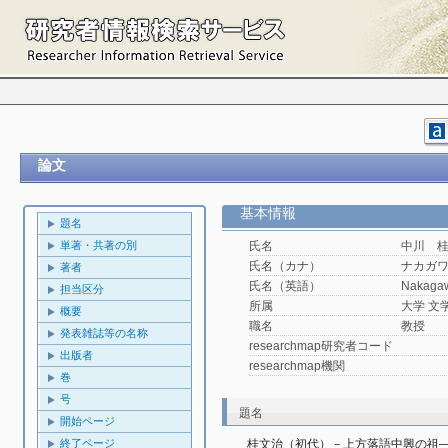
論文
基本情報
題名
単著・共著の別
氏名
中川 
氏名（カナ）
ナカガ
著者
氏名（英語）
Nakagaw
担当区分
所属
大学 文
概要
職名
教授
発表雑誌等の名称
researchmap研究者コード
出版者
researchmap機関
巻
号
題名
開始ページ
終了ページ
桂文治（初代）－上方落語中興の祖