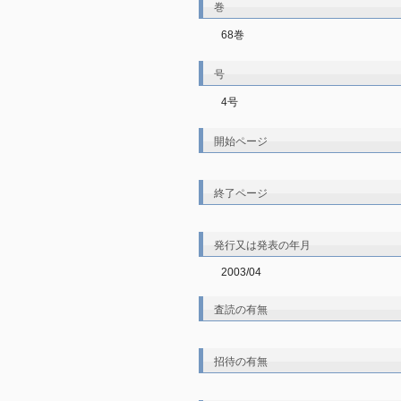
巻
68巻
号
4号
開始ページ
終了ページ
発行又は発表の年月
2003/04
査読の有無
招待の有無